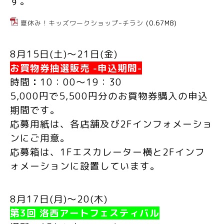
す。
夏休み！キッズワークショップｰチラシ
(0.67MB)
8
月
15
日
(
土
)
～
21
日
(
金
)
お買物券抽選販売
-
申込期間
-
時間
：
10
：
00
～
19
：
30
5,000
円で
5,500
円分のお買物券購入の申込
期間です。
応募用紙は、
各店舗及び
2F
インフォメーショ
ンにご用意。
応募箱は、
1F
エスカレーター横と
2F
インフ
ォメーションに設置しています。
8
月
17
日
(
月
)
～
20(
木
)
第
3
回 洛西アートフェスティバル