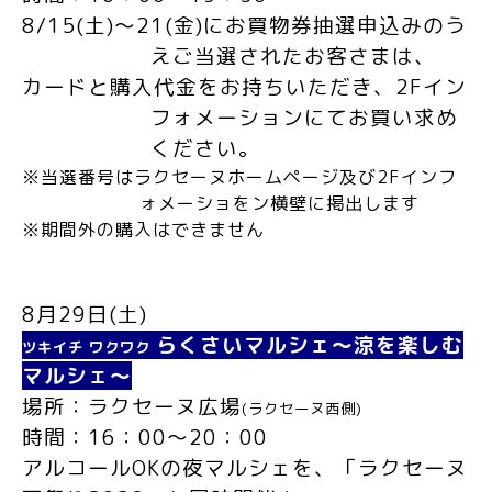
8/15(
土
)
～
21(
金
)
にお買物券抽選申込みのう
えご当選されたお客さまは、
カードと購入代金をお持ちいただき、
2F
イン
フォメーションにてお買い求め
ください。
※当選番号はラクセーヌホームページ及び
2F
インフ
ォメーショをン横壁に掲出します
※期間外の購入はできません
8
月
29
日
(
土
)
らくさいマルシェ～涼を楽しむ
ツキイチ ワクワク
マルシェ～
場所：ラクセーヌ広場
(
ラクセーヌ西側
)
時間：
16
：
00
～
20
：
00
アルコール
OK
の夜マルシェを、「ラクセーヌ