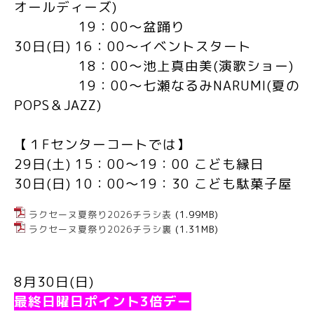
オールディーズ
)
19
：
00
～盆踊り
30
日
(
日
) 16
：
00
～イベントスタート
18
：
00
～池上真由美
(
演歌ショー
)
19
：
00
～七瀬なるみ
NARUMI(
夏の
POPS
＆
JAZZ)
【１
F
センターコートでは
】
29
日
(
土
) 15
：
00
～
19
：
00
こども縁日
30
日
(
日
) 10
：
00
～
19
：
30
こども駄菓子屋
ラクセーヌ夏祭り2026チラシ表
(1.99MB)
ラクセーヌ夏祭り2026チラシ裏
(1.31MB)
8
月
30
日
(
日
)
最終日曜日ポイント
3
倍デー