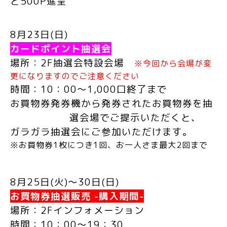
と500
P
進呈
8
月
23
日
(
日
)
カードポイント抽選会
場所：
2F
抽選会特設会場
※今回から会場が変
更になりますのでご注意ください
時間：
10
：
00
～
1,000
口終了まで
お買物券発券機から発券されたお買物券を抽
選会場でご提示いただくと、
ガラガラ抽選会にご参加いただけます。
※お買物券
1
枚につき
1
回、お一人さま最大
2
回まで
8
月
25
日
(
火
)
～
30
日
(
日
)
お買物券抽選販売
-
購入期間
-
場所：
2F
インフォメーション
時間：
10
：
00
～
19
：
30