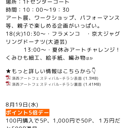
場所：
1F
センターコート
時間：
10
：
00
～
19
：
30
アート展、ワークショップ、パフォーマンス
等、親子で楽しめる企画がいっぱい。
18(
火
)10:30
～・フラメンコ ・京大ジャグ
リングドーナツ
(
大道芸
)
13:00
～・夏休みアートチャレンジ！
くみひも細工、絵手紙、編み物
ほか
★もっと詳しい情報はこちらから👇
洛西アートフェスティバルｰチラシ表面
(1.3MB)
洛西アートフェスティバルｰチラシ裏面
(1.41MB)
8
月
19
日
(
水
)
ポイント
5
倍デー
100円購入で5
P
、1,000円で50
P
、１万円だ