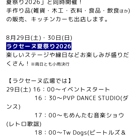
夏祭り
2026
」と同時開催！
手作り品(雑貨・木工・衣料・食品・飲食
)
ほか
の販売、キッチンカーも出店します。
8
月
29
日
(
土
)
・
30
日
(
日
)
ラクセーヌ
夏祭り
2026
楽しいステージや縁日などお楽しみが盛りだ
くさん！
※両日とも小雨決行
【ラクセーヌ広場では】
29
日
(
土
) 16
：
00
～イベントスタート
16
：
30
～
PVP DANCE STUDIO(
ダ
ンス
)
17
：
00
～もめんたむ音楽ショウ
(
レトロ歌謡
)
18
：
00
～
Tw Dogs(
ビートルズ＆