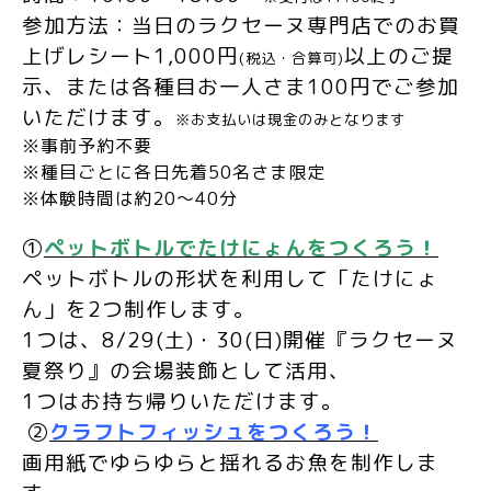
参加方法：当日のラクセーヌ専門店でのお買
上げレシート1,000円
以上のご提
(税込・合算可)
示、または各種目お一人さま100円でご参加
いただけます。
※お支払いは現金のみとなります
※事前予約不要
※種目ごとに各日先着50名さま限定
※体験時間は約20～40分
①
ペットボトルでたけにょんをつくろう！
ペットボトルの形状を利用して「たけにょ
ん」を2つ制作します。
1つは、8/29(土)・30(日)開催『ラクセーヌ
夏祭り』の会場装飾として活用、
1つはお持ち帰りいただけます。
②
クラ
フトフィッシュをつくろう！
画用紙でゆらゆらと揺れるお魚を制作しま