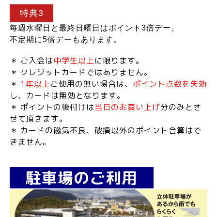
特典3
毎週水曜日と最終日曜日はポイント3倍デー。
不定期に5倍デーもあります。
＊ ご入会は
中学生以上
に限ります。
＊ クレジットカードではありません。
＊
1年以上
ご使用の無い場合は、
ポイント点数を失効
し、カードは無効となります。
＊ ポイントの後付けは
当日のお買い上げ
分のみとさ
せて頂きます。
＊ カードの磁気不良、破損以外のポイント合算はで
きません。
駐車場のご利用