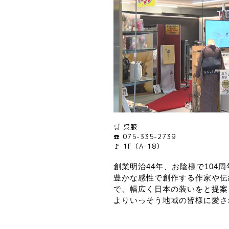
🛒 呉服
☎️ 075-335-2739
🚩 1F（A-18）
創業明治44年、お陰様で104
豊かな感性で創作する作家や伝
で、幅広く日本の装いをと提案
よりいっそう地域の皆様に愛さ